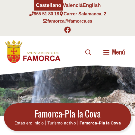
Saltar
Castellano
Valencià
English
al
965 51 80 18
Carrer Salamanca, 2
contenido
famorca@famorca.es
Menú
Famorca-Pla la Cova
Estás en:
Inicio
|
Turismo activo
|
Famorca-Pla la Cova