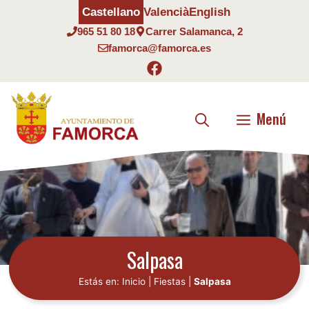
Saltar
Castellano
Valencià
English
al
965 51 80 18
Carrer Salamanca, 2
contenido
famorca@famorca.es
Menú
Salpasa
Estás en:
Inicio
|
Fiestas
|
Salpasa