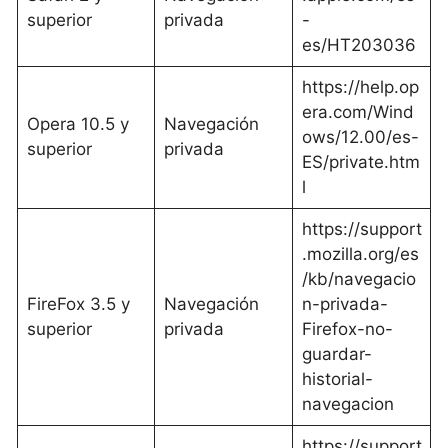
superior
privada
-
es/HT203036
https://help.op
era.com/Wind
Opera 10.5 y
Navegación
ows/12.00/es-
superior
privada
ES/private.htm
l
https://support
.mozilla.org/es
/kb/navegacio
FireFox 3.5 y
Navegación
n-privada-
superior
privada
Firefox-no-
guardar-
historial-
navegacion
https://support