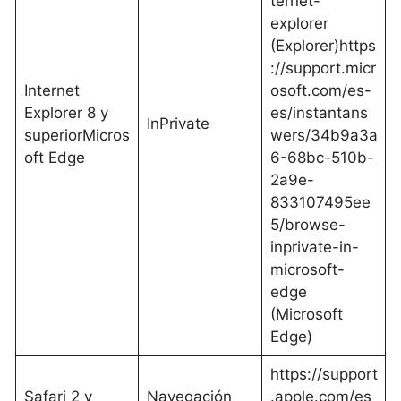
ternet-
explorer
(Explorer)https
://support.micr
Internet
osoft.com/es-
Explorer 8 y
es/instantans
InPrivate
superiorMicros
wers/34b9a3a
oft Edge
6-68bc-510b-
2a9e-
833107495ee
5/browse-
inprivate-in-
microsoft-
edge
(Microsoft
Edge)
https://support
Safari 2 y
Navegación
.apple.com/es