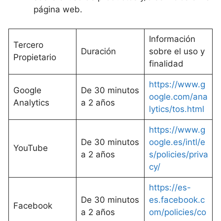
página web.
Información
Tercero
Duración
sobre el uso y
Propietario
finalidad
https://www.g
Google
De 30 minutos
oogle.com/ana
Analytics
a 2 años
lytics/tos.html
https://www.g
De 30 minutos
oogle.es/intl/e
YouTube
a 2 años
s/policies/priva
cy/
https://es-
De 30 minutos
es.facebook.c
Facebook
a 2 años
om/policies/co