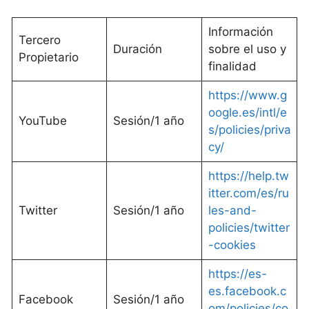
Información
Tercero
Duración
sobre el uso y
Propietario
finalidad
https://www.g
oogle.es/intl/e
YouTube
Sesión/1 año
s/policies/priva
cy/
https://help.tw
itter.com/es/ru
Twitter
Sesión/1 año
les-and-
policies/twitter
-cookies
https://es-
es.facebook.c
Facebook
Sesión/1 año
om/policies/co