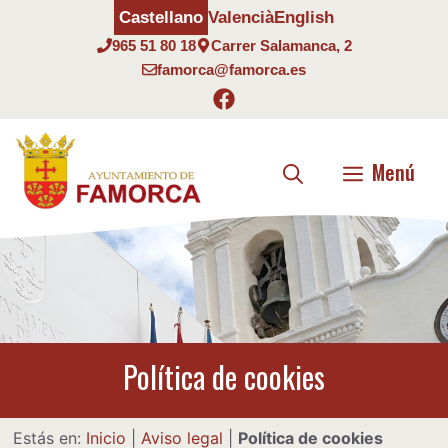
Saltar
Castellano
Valencià
English
al
965 51 80 18
Carrer Salamanca, 2
contenido
famorca@famorca.es
Menú
Política de cookies
Estás en:
Inicio
|
Aviso legal
|
Política de cookies