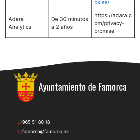
okies/
https://adara.c
Adara
De 30 minutos
om/privacy-
Analytics
a 2 años
promise
Ayuntamiento de
Famorca
965 51 80 18
famorca@famorca.es