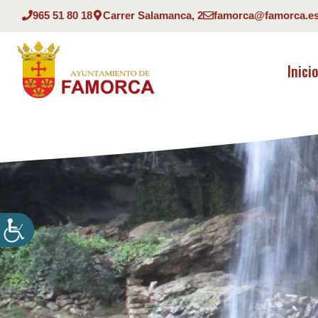
Saltar
965 51 80 18
Carrer Salamanca, 2
famorca@famorca.e
al
contenido
Inici