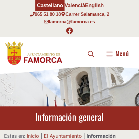
Saltar
Castellano
Valencià
English
al
965 51 80 18
Carrer Salamanca, 2
contenido
famorca@famorca.es
Menú
Información general
Estás en:
Inicio
|
El Ayuntamiento
|
Información