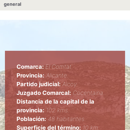
general
Comarca:
El Comtat.
Provincia:
Alicante.
Partido judicial:
Alcoy.
Juzgado Comarcal:
Cocentaina.
Distancia de la capital de la
provincia:
102 kms.
Población:
48 habitantes.
Superficie del término:
10 km.