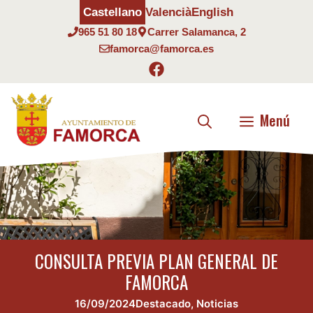
Saltar
Castellano
Valencià
English
al
965 51 80 18
Carrer Salamanca, 2
contenido
famorca@famorca.es
Menú
CONSULTA PREVIA PLAN GENERAL DE
FAMORCA
16/09/2024
Destacado
,
Noticias