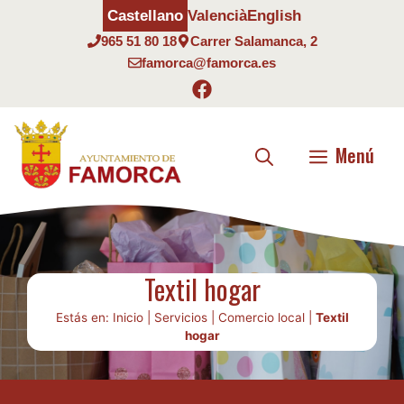
Saltar
Castellano
Valencià
English
al
965 51 80 18
Carrer Salamanca, 2
contenido
famorca@famorca.es
Menú
Textil hogar
Estás en:
Inicio
|
Servicios
|
Comercio local
|
Textil
hogar