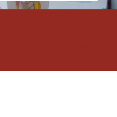
dinería y animales
Hogar y decoración
tros
Papelería, librería y quioscos
Peluquerías