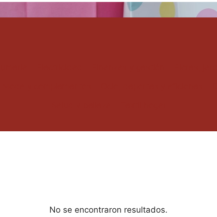
fumeria
Electricidad
Finanzas y gestión
Flores, jar
Moda y complementos
Ocio, deportes y aficiones
O
Salud y belleza
Textil hogar
No se encontraron resultados.