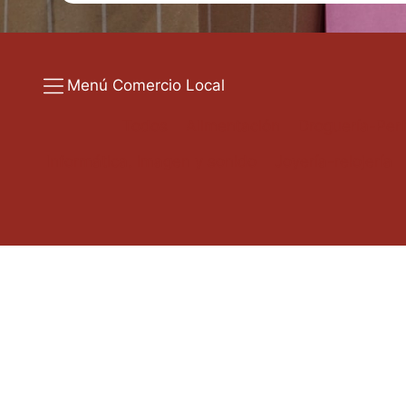
Menú Comercio Local
Todos
Alimentación
Droguería-Per
Informática, imagen y sonido
Joyería-relojería