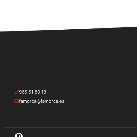
965 51 80 18
famorca@famorca.es