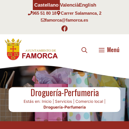
Saltar
Castellano
Valencià
English
al
965 51 80 18
Carrer Salamanca, 2
contenido
famorca@famorca.es
Menú
Droguería-Perfumeria
Estás en:
Inicio
|
Servicios
|
Comercio local
|
Droguería-Perfumeria