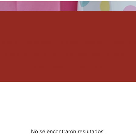
fumeria
Electricidad
Finanzas y gestión
Flores, jar
Moda y complementos
Ocio, deportes y aficiones
O
Salud y belleza
Textil hogar
No se encontraron resultados.