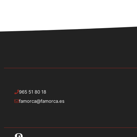
965 51 80 18
famorca@famorca.es