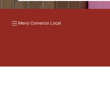
Menú Comercio Local
Todos
Alimentación
Droguería-Per
Informática, imagen y sonido
Joyería-relojería