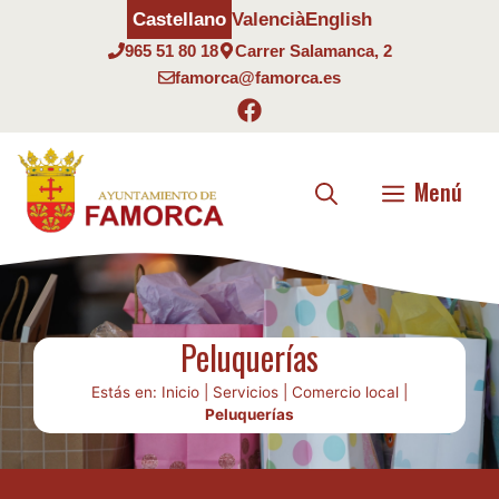
Saltar
Castellano
Valencià
English
al
965 51 80 18
Carrer Salamanca, 2
contenido
famorca@famorca.es
Menú
Peluquerías
Estás en:
Inicio
|
Servicios
|
Comercio local
|
Peluquerías