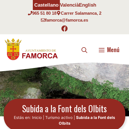
Saltar
Castellano
Valencià
English
al
965 51 80 18
Carrer Salamanca, 2
contenido
famorca@famorca.es
Menú
Subida a la Font dels Olbits
Estás en:
Inicio
|
Turismo activo
|
Subida a la Font dels
Olbits