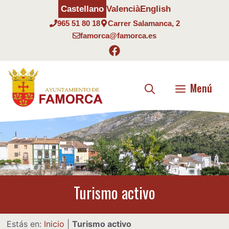
Saltar
Castellano
Valencià
English
al
965 51 80 18
Carrer Salamanca, 2
contenido
famorca@famorca.es
Menú
Turismo activo
Estás en:
Inicio
|
Turismo activo