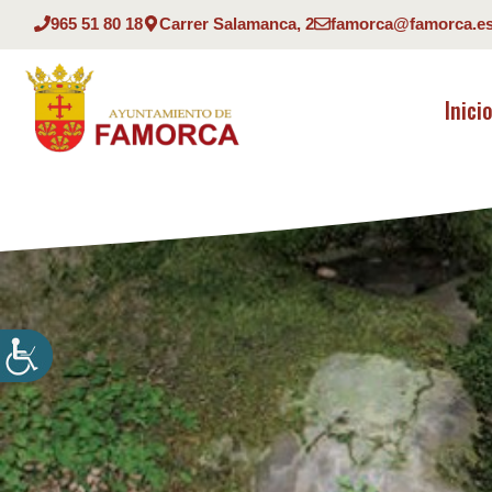
Saltar
965 51 80 18
Carrer Salamanca, 2
famorca@famorca.e
al
contenido
Inici