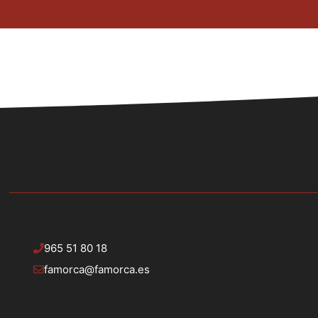
965 51 80 18
famorca@famorca.es