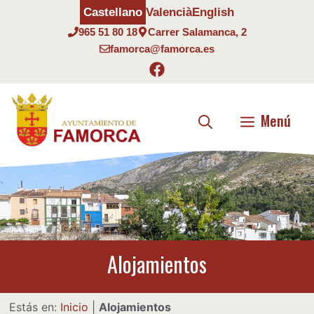
Saltar
Castellano
Valencià
English
al
965 51 80 18
Carrer Salamanca, 2
contenido
famorca@famorca.es
Menú
Alojamientos
Estás en:
Inicio
|
Alojamientos