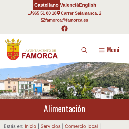
Saltar
Castellano
Valencià
English
al
965 51 80 18
Carrer Salamanca, 2
contenido
famorca@famorca.es
Menú
Alimentación
Estás en:
Inicio
|
Servicios
|
Comercio local
|