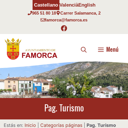
Saltar
Castellano
Valencià
English
al
965 51 80 18
Carrer Salamanca, 2
contenido
famorca@famorca.es
Menú
Pag. Turismo
Estás en:
Inicio
|
Categorías páginas
|
Pag. Turismo