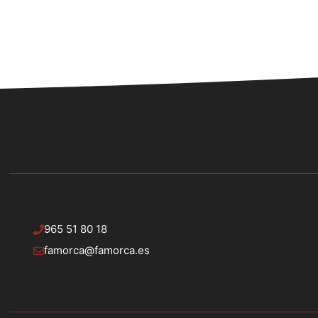
965 51 80 18
famorca@famorca.es