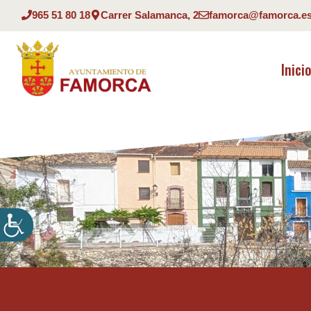
Saltar
965 51 80 18
Carrer Salamanca, 2
famorca@famorca.e
al
contenido
Inici